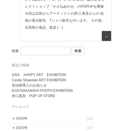
レクトショップ「かさねあわせ」のPOPUPを開催
今回は広島からアーティストの井口 真吾さんの 絵
画の展示販売、Tシャツ販売も行います。 その他、
石垣島の食品、藍染 […]
→
検索:
最近の投稿
SISA HAPPY ART EXHIBITION
Casita Shakotan ART EXHIBITION
宿泊税導入のお知らせ
KOJI NAKANISHI PHOTO EXHIBITION
井口真吾 POP UP STORE
アーカイブ
2026年
(12)
▶
2025年
(17)
▶