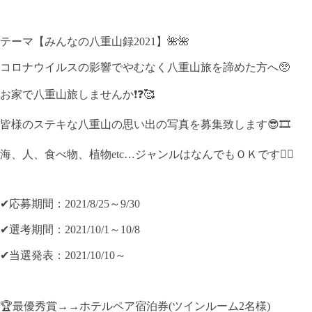
テーマ【みんなの八重山録2021】🌺🌺
コロナウイルスの影響でやむなく八重山旅を諦めた方へ🥺
お家で八重山旅しませんか❗❓🥰
皆様のステキな八重山の思い出の写真を募集致します😎🎞
海、人、食べ物、植物etc…ジャンルはなんでもＯＫです🙆‍♀️
✔応募期間：2021/8/25～9/30
✔選考期間：2021/10/1～10/8
✔当選発表：2021/10/10～
🏆最優秀賞→→ホテルペア宿泊券(ツインルーム2名様)