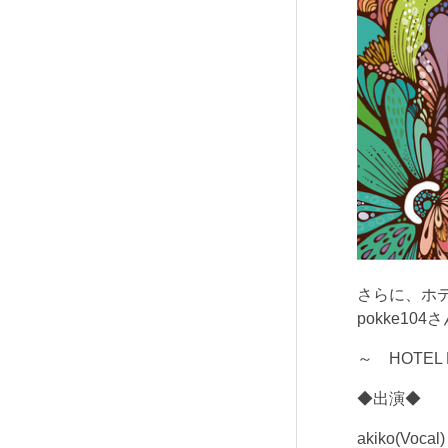
さらに、ホ
pokke1
～ HOTEL E
◆出演◆
akiko(Vo