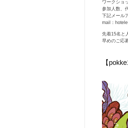
ワークショ
参加人数、
下記メール
mail：hot
先着15名
早めのご応
【pok