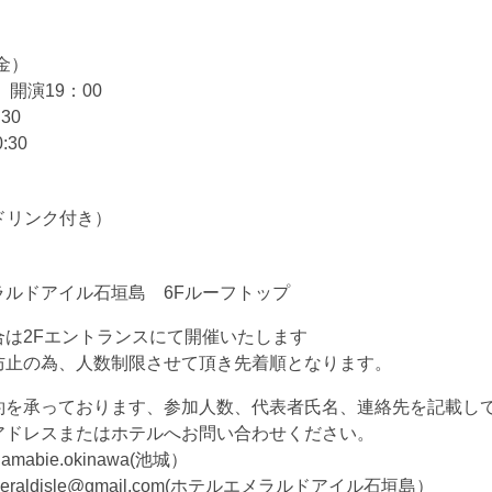
(金）
 開演19：00
:30
0:30
1ドリンク付き）
ラルドアイル石垣島 6Fルーフトップ
合は2Fエントランスにて開催いたします
防止の為、人数制限させて頂き先着順となります。
約を承っております、参加人数、代表者氏名、連絡先を記載し
アドレスまたはホテルへお問い合わせください。
i@amabie.okinawa(池城）
elemeraldisle@gmail.com(ホテルエメラルドアイル石垣島）