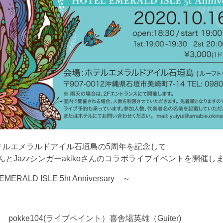
テルエメラルドアイル石垣島の5周年を記念して
04さんとJazzシンガーakikoさんのコラボライブイベントを開催し
MERALD ISLE 5ht Anniversary ～
cal) pokke104(ライブペイント）喜舎場英雄（Guiter)