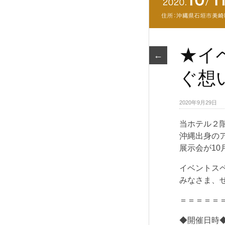
★イベ
←
ぐ想
2020年9月29日
当ホテル２
沖縄出身のア
展示会が10
イベントス
みなさま、
＝＝＝＝＝
◆開催日時