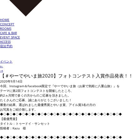
HOME
CONCEPT
ROOMS
CAFE & BAR
EVENT SPACE
ACCESS
宿泊予約
イベント
←
→
【＃やーでやいま旅2020】フォトコンテスト入賞作品発表！！
2020年9月14日
今回、Instagram＆Facebook限定で『やーでやいま旅（お家で気軽に八重山旅）』を
テーマに第2回フォトコンテストを開催したところ、
約2ヵ月間で多くの方からのご応募を頂きました。
たくさんのご応募、誠にありがとうございました！
審査の結果、選ばれました最優秀賞とやいま賞、アイル賞3名の方の
お写真をご紹介致します。
◆◇◆◇◆◇◆◇◆◇◆◇◆◇◆◇◆◇◆◇◆◇◆◇◆◇◆◇◆◇◆◇◆◇◆◇◆◇◆
【最優秀賞】
タイトル：トゥードイ・サンセット
投稿者：Kazu 様
◆◇◆◇◆◇◆◇◆◇◆◇◆◇◆◇◆◇◆◇◆◇◆◇◆◇◆◇◆◇◆◇◆◇◆◇◆◇◆