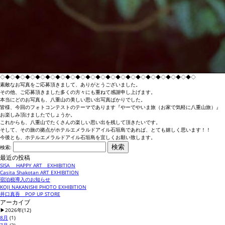
◇◆◇◆◇◆◇◆◇◆◇◆◇◆◇◆◇◆◇◆◇◆◇◆◇◆◇◆◇◆◇◆◇◆◇◆◇◆◇
素敵なお写真をご応募頂きまして、ありがとうございました。
その他、ご応募頂きました多くの方々にも重ねて感謝申し上げます。
本当にどのお写真も、八重山の美しい思い出写真ばかりでした。
皆様、今回のフォトコンテストのテーマであります『やーでやいま旅（お家で気軽に八重山旅）』
お楽しみ頂けましたでしょうか。
これからも、八重山でたくさんの楽しい思い出を残して頂きたいです。
そして、その旅の拠点がホテルエメラルドアイル石垣島であれば、とても嬉しく思います！！
今後とも、ホテルエメラルドアイル石垣島を宜しくお願い致します。
検索:
最近の投稿
SISA HAPPY ART EXHIBITION
Casita Shakotan ART EXHIBITION
宿泊税導入のお知らせ
KOJI NAKANISHI PHOTO EXHIBITION
井口真吾 POP UP STORE
アーカイブ
▶
2026年
(12)
8月
(1)