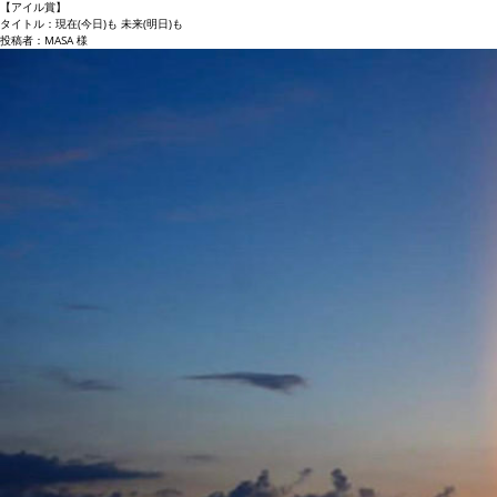
【アイル賞】
タイトル：現在(今日)も 未来(明日)も
投稿者：MASA 様