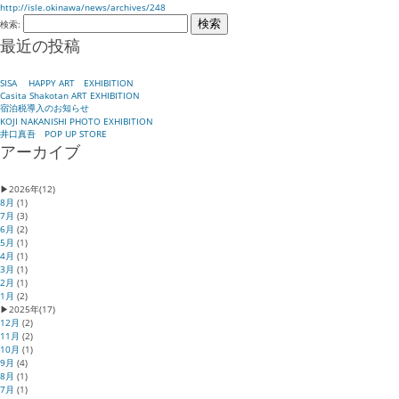
http://isle.okinawa/news/archives/248
検索:
最近の投稿
SISA HAPPY ART EXHIBITION
Casita Shakotan ART EXHIBITION
宿泊税導入のお知らせ
KOJI NAKANISHI PHOTO EXHIBITION
井口真吾 POP UP STORE
アーカイブ
▶
2026年
(12)
8月
(1)
7月
(3)
6月
(2)
5月
(1)
4月
(1)
3月
(1)
2月
(1)
1月
(2)
▶
2025年
(17)
12月
(2)
11月
(2)
10月
(1)
9月
(4)
8月
(1)
7月
(1)