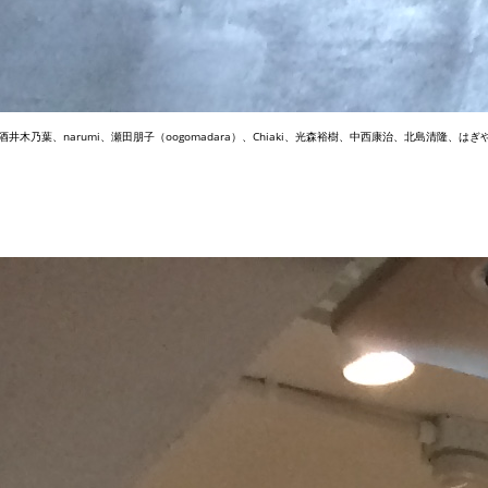
葉、narumi、瀬田朋子（oogomadara）、Chiaki、光森裕樹、中西康治、北島清隆、はぎやま