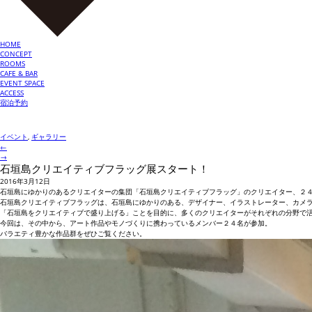
HOME
CONCEPT
ROOMS
CAFE & BAR
EVENT SPACE
ACCESS
宿泊予約
イベント
,
ギャラリー
←
→
石垣島クリエイティブフラッグ展スタート！
2016年3月12日
石垣島にゆかりのあるクリエイターの集団「石垣島クリエイティブフラッグ」のクリエイター、２
石垣島クリエイティブフラッグは、石垣島にゆかりのある、デザイナー、イラストレーター、カメラ
「石垣島をクリエイティブで盛り上げる」ことを目的に、多くのクリエイターがそれぞれの分野で
今回は、その中から、アート作品やモノづくりに携わっているメンバー２４名が参加。
バラエティ豊かな作品群をぜひご覧ください。