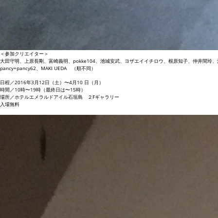
＜参加クリエイター＞
大田守明、上原長剛、富崎義明、pokke104、池城安武、ヨザエイイチロウ、根原知子、仲井間玲、酒井木乃
pancy+pancy62、MAKI UEDA （順不同）
日程／2016年3月12日（土）〜4月10 日（月）
時間／10時〜19時（最終日は〜15時）
場所／ホテルエメラルドアイル石垣島 ２Fギャラリー
入場無料