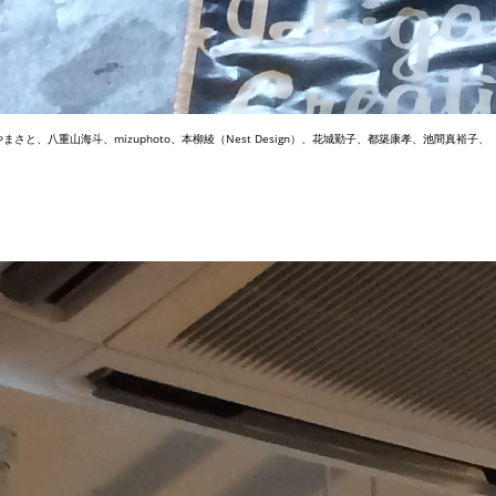
さと、八重山海斗、mizuphoto、本柳綾（Nest Design）、花城勤子、都築康孝、池間真裕子、