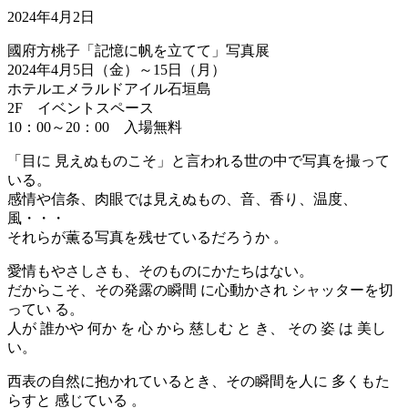
2024年4月2日
國府方桃子「記憶に帆を立てて」写真展
2024年4月5日（金）～15日（月）
ホテルエメラルドアイル石垣島
2F イベントスペース
10：00～20：00 入場無料
「目に 見えぬものこそ」と言われる世の中で写真を撮って
いる。
感情や信条、肉眼では見えぬもの、音、香り、温度、
風・・・
それらが薫る写真を残せているだろうか 。
愛情もやさしさも、そのものにかたちはない。
だからこそ、その発露の瞬間 に心動かされ シャッターを切
ってい る。
人が 誰かや 何か を 心 から 慈しむ と き、 その 姿 は 美し
い。
西表の自然に抱かれているとき、その瞬間を人に 多くもた
らすと 感じている 。