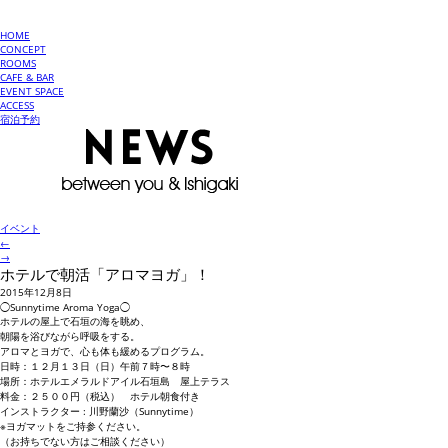
HOME
CONCEPT
ROOMS
CAFE & BAR
EVENT SPACE
ACCESS
宿泊予約
イベント
←
→
ホテルで朝活「アロマヨガ」！
2015年12月8日
◯Sunnytime Aroma Yoga◯
ホテルの屋上で石垣の海を眺め、
朝陽を浴びながら呼吸をする。
アロマとヨガで、心も体も緩めるプログラム。
日時：１２月１３日（日）午前７時〜８時
場所：ホテルエメラルドアイル石垣島 屋上テラス
料金：２５００円（税込） ホテル朝食付き
インストラクター : 川野蘭沙（Sunnytime）
※ヨガマットをご持参ください。
（お持ちでない方はご相談ください）