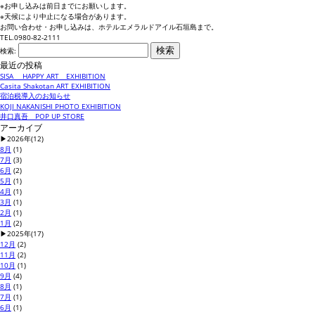
※お申し込みは前日までにお願いします。
※天候により中止になる場合があります。
お問い合わせ・お申し込みは、ホテルエメラルドアイル石垣島まで。
TEL.0980-82-2111
検索:
最近の投稿
SISA HAPPY ART EXHIBITION
Casita Shakotan ART EXHIBITION
宿泊税導入のお知らせ
KOJI NAKANISHI PHOTO EXHIBITION
井口真吾 POP UP STORE
アーカイブ
▶
2026年
(12)
8月
(1)
7月
(3)
6月
(2)
5月
(1)
4月
(1)
3月
(1)
2月
(1)
1月
(2)
▶
2025年
(17)
12月
(2)
11月
(2)
10月
(1)
9月
(4)
8月
(1)
7月
(1)
6月
(1)