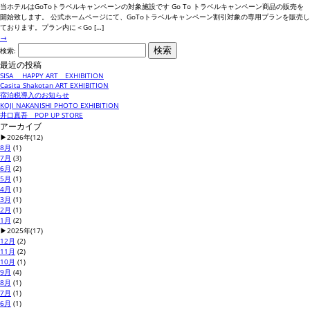
当ホテルはGoToトラベルキャンペーンの対象施設です Go To トラベルキャンペーン商品の販売を
開始致します。 公式ホームページにて、GoToトラベルキャンペーン割引対象の専用プランを販売し
ております。プラン内に＜Go […]
→
検索:
最近の投稿
SISA HAPPY ART EXHIBITION
Casita Shakotan ART EXHIBITION
宿泊税導入のお知らせ
KOJI NAKANISHI PHOTO EXHIBITION
井口真吾 POP UP STORE
アーカイブ
▶
2026年
(12)
8月
(1)
7月
(3)
6月
(2)
5月
(1)
4月
(1)
3月
(1)
2月
(1)
1月
(2)
▶
2025年
(17)
12月
(2)
11月
(2)
10月
(1)
9月
(4)
8月
(1)
7月
(1)
6月
(1)