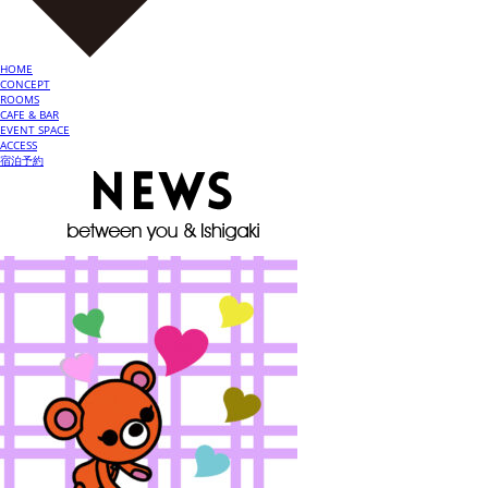
HOME
CONCEPT
ROOMS
CAFE & BAR
EVENT SPACE
ACCESS
宿泊予約