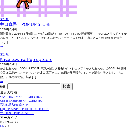
未分類
井口真吾 POP UP STORE
2026年6月6日
開催日時：2026年6月6日(土)～6月23日(火) 10：00～19：00 開催場所：ホテルエメラルドアイル
石垣島 2Ｆイベントスペース 今回は広島からアーティストの井口 真吾さんの絵画の 展示販売、T
シ […]
→
未分類
Kasaneawase Pop up Store
2026年6月1日
かさねあわせ POP UP STORE 東京戸越にあるセレクトショップ「かさねあわせ」のPOPUPを開催
今回は広島からアーティストの井口 真吾さんの 絵画の展示販売、Tシャツ販売も行います。 その
他、石垣島の食品、藍染 […]
→
検索:
最近の投稿
SISA HAPPY ART EXHIBITION
Casita Shakotan ART EXHIBITION
宿泊税導入のお知らせ
KOJI NAKANISHI PHOTO EXHIBITION
井口真吾 POP UP STORE
アーカイブ
▶
2026年
(12)
8月
(1)