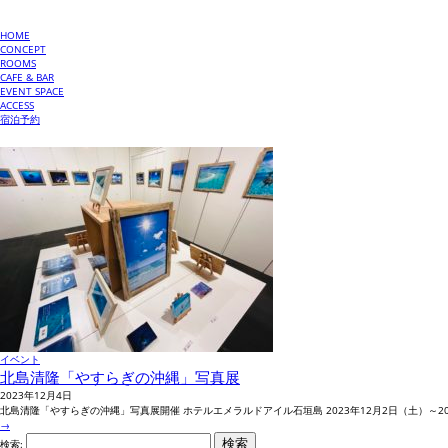
HOME
CONCEPT
ROOMS
CAFE & BAR
EVENT SPACE
ACCESS
宿泊予約
イベント
北島清隆「やすらぎの沖縄」写真展
2023年12月4日
北島清隆「やすらぎの沖縄」写真展開催 ホテルエメラルドアイル石垣島 2023年12月2日（土）～2024年
→
検索: