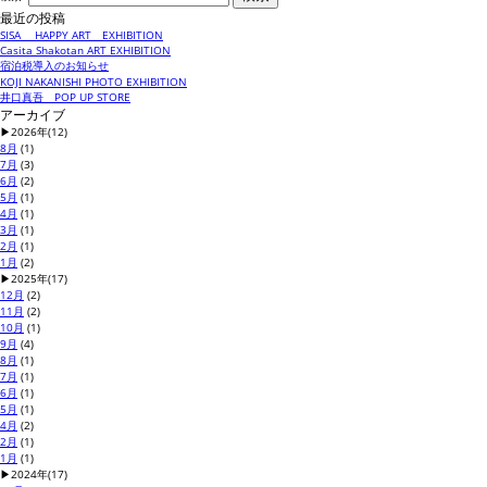
最近の投稿
SISA HAPPY ART EXHIBITION
Casita Shakotan ART EXHIBITION
宿泊税導入のお知らせ
KOJI NAKANISHI PHOTO EXHIBITION
井口真吾 POP UP STORE
アーカイブ
▶
2026年
(12)
8月
(1)
7月
(3)
6月
(2)
5月
(1)
4月
(1)
3月
(1)
2月
(1)
1月
(2)
▶
2025年
(17)
12月
(2)
11月
(2)
10月
(1)
9月
(4)
8月
(1)
7月
(1)
6月
(1)
5月
(1)
4月
(2)
2月
(1)
1月
(1)
▶
2024年
(17)