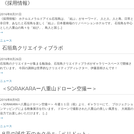
《採用情報》
2016年8月31日
《採用情報》 ホテルエメラルドアイル石垣島は、「結ぶ」がキーワード。 人と人、人と島、日常と
非日常、あなたと石垣島を楽しく「結ぶ」日本最南端のリノベーションホテルです。 石垣島を中心
とした八重山の島々を「結び」、島人と国 […]
→
ニュース
石垣島クリエイティブラボ
2016年8月26日
石垣島のクリエイターが集まる勉強会、石垣島クリエイティブラボがギャラリースペースで開催さ
れています。 今回の講師は世界的なクリエイティブディレクター、伊藤直樹さんです！
→
ニュース
＜SORAKARAー八重山ドローン空撮ー＞
2016年8月9日
＜SORAKARAー八重山ドローン空撮ー＞ 今週１１日（祝）より、ギャラリーにて、 プロジェクショ
ンマッピングによる映像展示を行います。 ドローンで撮影された八重山の美しい風景を、 大画面の
迫力でお楽しみいただけます。 […]
→
ニュース
8月の誕生石のカクテル「ペリドット」