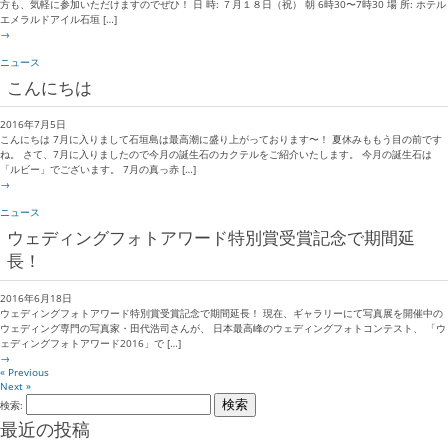
方も、気軽に参加いただけますのでぜひ！ 日 時: ７月１８日（祝） 朝 6時30〜7時30 場 所: ホテル
エメラルドアイル石垣 […]
→
ニュース
こんにちは
2016年7月5日
こんにちは 7月に入りまして石垣島は最高潮に盛り上がっております〜！ 夏休みももう目の前です
ね。 さて、7月に入りましたので今月の誕生石のカクテルをご紹介いたします。 今月の誕生石は
「ルビー」でございます。 7月の真っ赤 […]
→
ニュース
ウェディングフォトアワード特別賞受賞記念で期間延
長！
2016年6月18日
ウェディングフォトアワード特別賞受賞記念で期間延長！ 現在、ギャラリーにて写真展を開催中の
ウェディング専門の写真家・田代浩司さんが、 日本最高峰のウェディングフォトコンテスト、 「ウ
ェディングフォトアワード2016」で […]
→
« Previous
Next »
検索:
最近の投稿