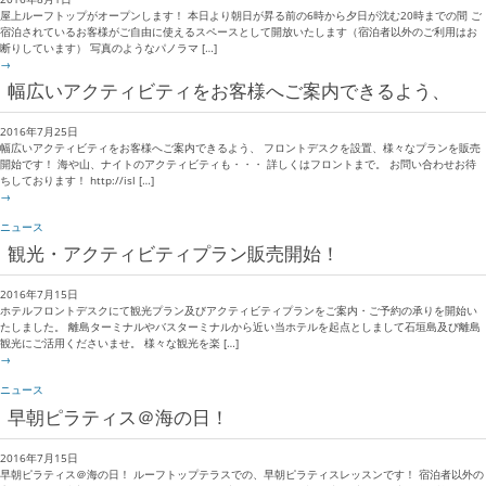
屋上ルーフトップがオープンします！ 本日より朝日が昇る前の6時から夕日が沈む20時までの間 ご
宿泊されているお客様がご自由に使えるスペースとして開放いたします（宿泊者以外のご利用はお
断りしています） 写真のようなパノラマ […]
→
幅広いアクティビティをお客様へご案内できるよう、
2016年7月25日
幅広いアクティビティをお客様へご案内できるよう、 フロントデスクを設置、様々なプランを販売
開始です！ 海や山、ナイトのアクティビティも・・・ 詳しくはフロントまで。 お問い合わせお待
ちしております！ http://isl […]
→
ニュース
観光・アクティビティプラン販売開始！
2016年7月15日
ホテルフロントデスクにて観光プラン及びアクティビティプランをご案内・ご予約の承りを開始い
たしました。 離島ターミナルやバスターミナルから近い当ホテルを起点としまして石垣島及び離島
観光にご活用くださいませ。 様々な観光を楽 […]
→
ニュース
早朝ピラティス＠海の日！
2016年7月15日
早朝ピラティス＠海の日！ ルーフトップテラスでの、早朝ピラティスレッスンです！ 宿泊者以外の