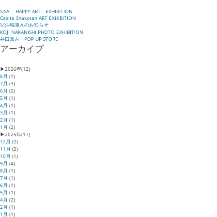
SISA HAPPY ART EXHIBITION
Casita Shakotan ART EXHIBITION
宿泊税導入のお知らせ
KOJI NAKANISHI PHOTO EXHIBITION
井口真吾 POP UP STORE
アーカイブ
▶
2026年
(12)
8月
(1)
7月
(3)
6月
(2)
5月
(1)
4月
(1)
3月
(1)
2月
(1)
1月
(2)
▶
2025年
(17)
12月
(2)
11月
(2)
10月
(1)
9月
(4)
8月
(1)
7月
(1)
6月
(1)
5月
(1)
4月
(2)
2月
(1)
1月
(1)