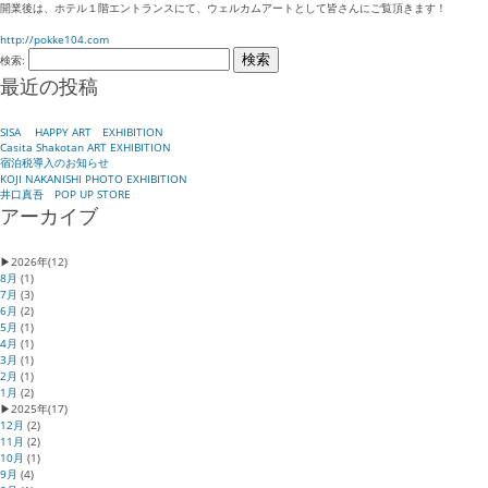
開業後は、ホテル１階エントランスにて、ウェルカムアートとして皆さんにご覧頂きます！
http://pokke104.com
検索:
最近の投稿
SISA HAPPY ART EXHIBITION
Casita Shakotan ART EXHIBITION
宿泊税導入のお知らせ
KOJI NAKANISHI PHOTO EXHIBITION
井口真吾 POP UP STORE
アーカイブ
▶
2026年
(12)
8月
(1)
7月
(3)
6月
(2)
5月
(1)
4月
(1)
3月
(1)
2月
(1)
1月
(2)
▶
2025年
(17)
12月
(2)
11月
(2)
10月
(1)
9月
(4)