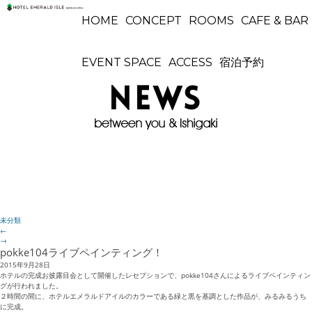
HOME
CONCEPT
ROOMS
CAFE & BAR
EVENT SPACE
ACCESS
宿泊予約
未分類
←
→
pokke104ライブペインティング！
2015年9月28日
ホテルの完成お披露目会として開催したレセプションで、pokke104さんによるライブペインティン
グが行われました。
２時間の間に、ホテルエメラルドアイルのカラーである緑と黒を基調とした作品が、みるみるうち
に完成。