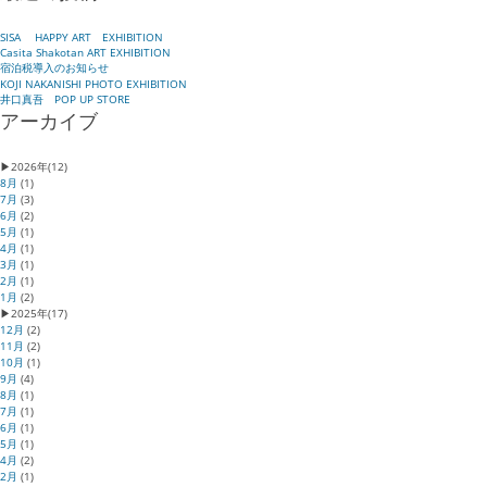
SISA HAPPY ART EXHIBITION
Casita Shakotan ART EXHIBITION
宿泊税導入のお知らせ
KOJI NAKANISHI PHOTO EXHIBITION
井口真吾 POP UP STORE
アーカイブ
▶
2026年
(12)
8月
(1)
7月
(3)
6月
(2)
5月
(1)
4月
(1)
3月
(1)
2月
(1)
1月
(2)
▶
2025年
(17)
12月
(2)
11月
(2)
10月
(1)
9月
(4)
8月
(1)
7月
(1)
6月
(1)
5月
(1)
4月
(2)
2月
(1)