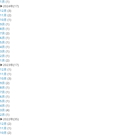
1月
(1)
▶
2024年
(17)
12月
(3)
11月
(2)
10月
(1)
9月
(1)
8月
(1)
7月
(2)
6月
(1)
5月
(1)
4月
(1)
3月
(1)
2月
(1)
1月
(2)
▶
2023年
(17)
12月
(1)
11月
(1)
10月
(3)
9月
(2)
8月
(1)
7月
(1)
6月
(1)
5月
(1)
4月
(1)
3月
(4)
2月
(1)
▶
2022年
(35)
12月
(2)
11月
(1)
10月
(2)