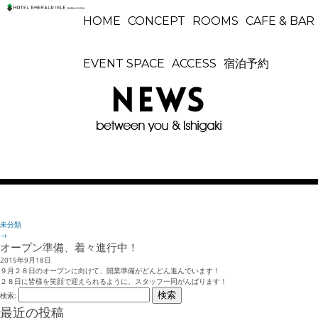
HOME
CONCEPT
ROOMS
CAFE & BAR
EVENT SPACE
ACCESS
宿泊予約
未分類
→
オープン準備、着々進行中！
2015年9月18日
９月２８日のオープンに向けて、開業準備がどんどん進んでいます！
２８日に皆様を笑顔で迎えられるように、スタッフ一同がんばります！
検索:
最近の投稿