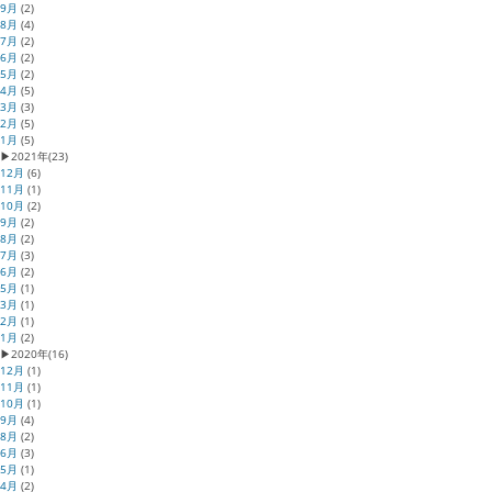
9月
(2)
8月
(4)
7月
(2)
6月
(2)
5月
(2)
4月
(5)
3月
(3)
2月
(5)
1月
(5)
▶
2021年
(23)
12月
(6)
11月
(1)
10月
(2)
9月
(2)
8月
(2)
7月
(3)
6月
(2)
5月
(1)
3月
(1)
2月
(1)
1月
(2)
▶
2020年
(16)
12月
(1)
11月
(1)
10月
(1)
9月
(4)
8月
(2)
6月
(3)
5月
(1)
4月
(2)