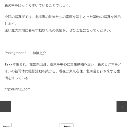
森の中をゆっくり歩いていることでしょう。
今回の写真展では、北海道の動物たちの素顔を写しとった30枚の写真を展示
します。
遠い北の大地に暮らす動物たちの表情を、ぜひご覧になってください。
Photographer 二神慎之介
1977年生まれ、愛媛県出身。道東を中心に野生動物を追い、森のヒグマをメ
インの被写体に撮影活動を続ける。現在は東京在住。北海道と行き来する生
活を送っている。
http://sinh11.com
←
→