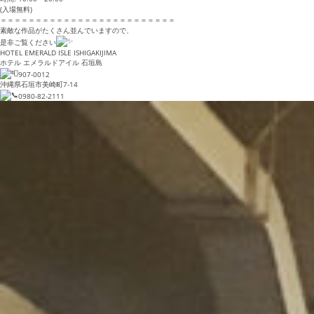
(入場無料)
＝＝＝＝＝＝＝＝＝＝＝＝＝＝＝＝＝＝＝＝＝＝＝＝＝
素敵な作品がたくさん並んでいますので、
是非ご覧ください
HOTEL EMERALD ISLE ISHIGAKIJIMA
ホテル エメラルドアイル 石垣島
907-0012
沖縄県石垣市美崎町7-14
0980-82-2111