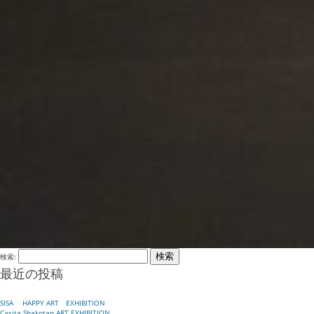
検索:
最近の投稿
SISA HAPPY ART EXHIBITION
Casita Shakotan ART EXHIBITION