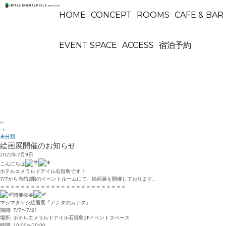
HOME
CONCEPT
ROOMS
CAFE & BAR
EVENT SPACE
ACCESS
宿泊予約
←
→
未分類
絵画展開催のお知らせ
2022年7月9日
こんにちは
ホテルエメラルドアイル石垣島です！
7/7から当館2階のイベントルームにて、絵画展を開催しております。
＝＝＝＝＝＝＝＝＝＝＝＝＝＝＝＝＝＝＝＝＝＝＝＝＝
開催概要
マシマタケシ絵画展『アナタのカナタ』
期間: 7/7〜7/21
場所: ホテルエメラルドアイル石垣島2Fイベントスペース
時間: 10:00〜20:00