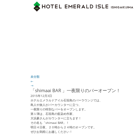
未分類
←
→
「shimaai BAR 」一夜限りのバーオープン！
2015年12月3日
ホテルエメラルドアイル石垣島のバーラウンジでは、
島人や旅人がバーカウンターに立つ、
一夜限りの特別なバーをオープンします。
第１弾は、石垣島の藍染め作家、
大浜豪さんがカウンターに立ちます！
その名も「shimaai BAR」！
明日４日夜、２０時から２４時のオープンです。
ぜひお気軽にお越しください！