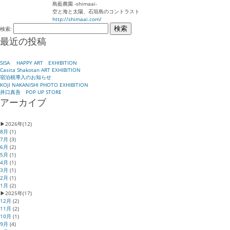
島藍農園 -shimaai-
空と海と太陽、石垣島のコントラスト
http://shimaai.com/
検索:
最近の投稿
SISA HAPPY ART EXHIBITION
Casita Shakotan ART EXHIBITION
宿泊税導入のお知らせ
KOJI NAKANISHI PHOTO EXHIBITION
井口真吾 POP UP STORE
アーカイブ
▶
2026年
(12)
8月
(1)
7月
(3)
6月
(2)
5月
(1)
4月
(1)
3月
(1)
2月
(1)
1月
(2)
▶
2025年
(17)
12月
(2)
11月
(2)
10月
(1)
9月
(4)