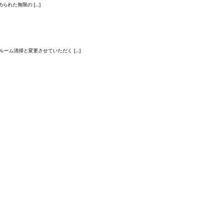
られた無限の […]
ーム清掃と変更させていただく […]