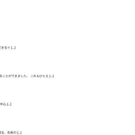
きるイ […]
とができました。 これもひとえ […]
心 […]
る、生命の […]