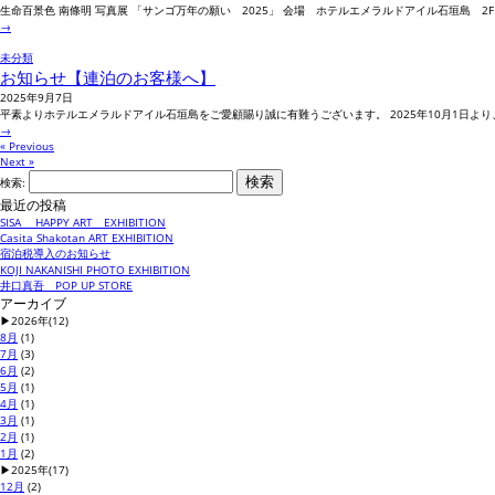
生命百景色 南條明 写真展 「サンゴ万年の願い 2025」 会場 ホテルエメラルドアイル石垣島 2Fギャ
→
未分類
お知らせ【連泊のお客様へ】
2025年9月7日
平素よりホテルエメラルドアイル石垣島をご愛顧賜り誠に有難うございます。 2025年10月1日よ
→
« Previous
Next »
検索:
最近の投稿
SISA HAPPY ART EXHIBITION
Casita Shakotan ART EXHIBITION
宿泊税導入のお知らせ
KOJI NAKANISHI PHOTO EXHIBITION
井口真吾 POP UP STORE
アーカイブ
▶
2026年
(12)
8月
(1)
7月
(3)
6月
(2)
5月
(1)
4月
(1)
3月
(1)
2月
(1)
1月
(2)
▶
2025年
(17)
12月
(2)