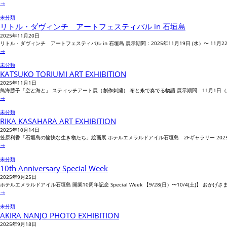
→
未分類
リトル・ダヴィンチ アートフェスティバル in 石垣島
2025年11月20日
リトル・ダヴィンチ アートフェスティバル in 石垣島 展示期間：2025年11月19日 (水）〜 11月22日
→
未分類
KATSUKO TORIUMI ART EXHIBITION
2025年11月1日
鳥海勝子「空と海と」 スティッチアート展（創作刺繍） 布と糸で奏でる物語 展示期間 11月1日（土）～1
→
未分類
RIKA KASAHARA ART EXHIBITION
2025年10月14日
笠原利香「石垣島の愉快な生き物たち」絵画展 ホテルエメラルドアイル石垣島 2Fギャラリー 2025年1
→
未分類
10th Anniversary Special Week
2025年9月25日
ホテルエメラルドアイル石垣島 開業10周年記念 Special Week 【9/28(日）〜10/4(土)】 お
→
未分類
AKIRA NANJO PHOTO EXHIBITION
2025年9月18日