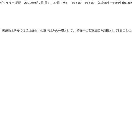
ラリー 期間 2025年9月7日(日）～27日（土） 10：00～19：00 入場無料 一粒の生命に秘め
り、実施当ホテルでは環境保全への取り組みの一環として、 滞在中の客室清掃を原則として3日ごとのル