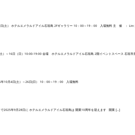
(土） ホテルエメラルドアイル石垣島 2Fギャラリー 10：00～19：00 入場無料 主 催 ： Litt [
6日（日）10:00-19:00 会場 ホテルエメラルドアイル石垣島 2階イベントスペース 石垣市美崎町7
0月4日(土）～26日(日） 10：00～19：00 入場無料
かげさまで2025年9月28日に ホテルエメラルドアイル石垣島は 開業10周年を迎えます 開業 […]