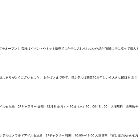
プアップショップをオープン！ 普段はイベントやネット販売でしか手に入れられない作品が 実際に手に取って購入で
にありがとうございました。 おかげさまで昨年、当ホテルは開業10周年という大きな節目を 迎えるこ
島 2Fギャラリー 会期 12月８日(月）～10日（水）10：00-18：00 入場無料 西表島を中
ホテルエメラルドアイル石垣島 2Fギャラリー 時間 10:00〜19:00 入場無料 「実と虚のあわいに宿