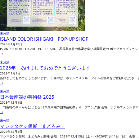
未分類
ISLAND COLOR ISHIGAKI POP-UP SHOP
2026年1月19日
ISLAND COLOR ISHIGAKI POP-UP SHOP 石垣島在住の作家が集い期間限定の ポッ
→
未分類
2026年 あけましておめでとうございます
2026年1月1日
あけましておめでとうございます。 旧年中は、ホテルエメラルドアイル石垣島をご愛顧いただき、 誠
→
未分類
日本最南端の芸術祭 2025
2025年12月1日
「竹富町の島々からはじまる 日本最南端の国際芸術祭」オープニング展 会場 ホテルエメラルドアイル石垣
→
未分類
マシマタケシ個展「まどろみ」
2025年12月1日
マシマタケシ個展「まどろみ」開催 会期 2025年12月13日（土）〜2026年1月11日（日） 会場 