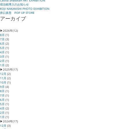
Casita Shakotan ART EXHIBITION
宿泊税導入のお知らせ
KOJI NAKANISHI PHOTO EXHIBITION
井口真吾 POP UP STORE
アーカイブ
▶
2026年
(12)
8月
(1)
7月
(3)
6月
(2)
5月
(1)
4月
(1)
3月
(1)
2月
(1)
1月
(2)
▶
2025年
(17)
12月
(2)
11月
(2)
10月
(1)
9月
(4)
8月
(1)
7月
(1)
6月
(1)
5月
(1)
4月
(2)
2月
(1)
1月
(1)
▶
2024年
(17)
12月
(3)