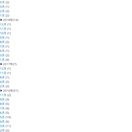
5月
(2)
3月
(1)
2月
(2)
1月
(2)
▶
2018年
(14)
12月
(1)
11月
(1)
10月
(1)
9月
(1)
8月
(2)
7月
(1)
6月
(1)
3月
(2)
1月
(4)
▶
2017年
(7)
12月
(1)
11月
(1)
8月
(1)
4月
(2)
2月
(2)
▶
2016年
(51)
11月
(2)
9月
(3)
8月
(5)
7月
(4)
6月
(5)
5月
(10)
4月
(6)
3月
(11)
2月
(2)